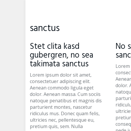
Skip
to
main
content
sanctus
Stet clita kasd
No s
gubergren, no sea
sanc
takimata sanctus
Lorem 
consect
Lorem ipsum dolor sit amet,
Aenean
consectetuer adipiscing elit.
dolor.
Aenean commodo ligula eget
natoqu
dolor. Aenean massa. Cum sociis
partur
natoque penatibus et magnis dis
ridicul
parturient montes, nascetur
ultrici
ridiculus mus. Donec quam felis,
pretium
ultricies nec, pellentesque eu,
conseq
pretium quis, sem. Nulla
pede ju