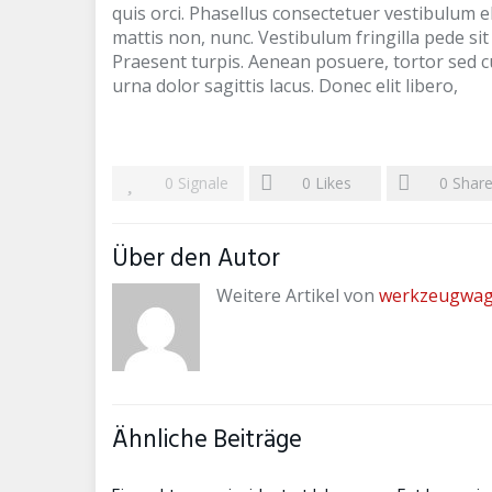
quis orci. Phasellus consectetuer vestibulum e
mattis non, nunc. Vestibulum fringilla pede si
Praesent turpis. Aenean posuere, tortor sed cu
urna dolor sagittis lacus. Donec elit libero,
0
Signale
0
Likes
0
Shar
Über den Autor
Weitere Artikel von
werkzeugwa
Ähnliche Beiträge