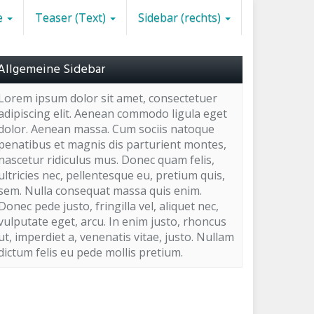
e
Teaser (Text)
Sidebar (rechts)
Allgemeine Sidebar
Lorem ipsum dolor sit amet, consectetuer
adipiscing elit. Aenean commodo ligula eget
dolor. Aenean massa. Cum sociis natoque
penatibus et magnis dis parturient montes,
nascetur ridiculus mus. Donec quam felis,
ultricies nec, pellentesque eu, pretium quis,
sem. Nulla consequat massa quis enim.
Donec pede justo, fringilla vel, aliquet nec,
vulputate eget, arcu. In enim justo, rhoncus
ut, imperdiet a, venenatis vitae, justo. Nullam
dictum felis eu pede mollis pretium.