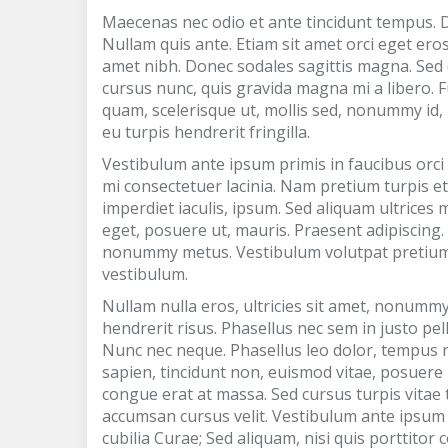
Maecenas nec odio et ante tincidunt tempus. D
Nullam quis ante. Etiam sit amet orci eget eros 
amet nibh. Donec sodales sagittis magna. Sed
cursus nunc, quis gravida magna mi a libero. 
quam, scelerisque ut, mollis sed, nonummy id, 
eu turpis hendrerit fringilla.
Vestibulum ante ipsum primis in faucibus orci l
mi consectetuer lacinia. Nam pretium turpis et 
imperdiet iaculis, ipsum. Sed aliquam ultrices
eget, posuere ut, mauris. Praesent adipiscin
nonummy metus. Vestibulum volutpat pretium lib
vestibulum.
Nullam nulla eros, ultricies sit amet, nonummy 
hendrerit risus. Phasellus nec sem in justo pell
Nunc nec neque. Phasellus leo dolor, tempus non
sapien, tincidunt non, euismod vitae, posuere
congue erat at massa. Sed cursus turpis vitae
accumsan cursus velit. Vestibulum ante ipsum p
cubilia Curae; Sed aliquam, nisi quis porttitor 