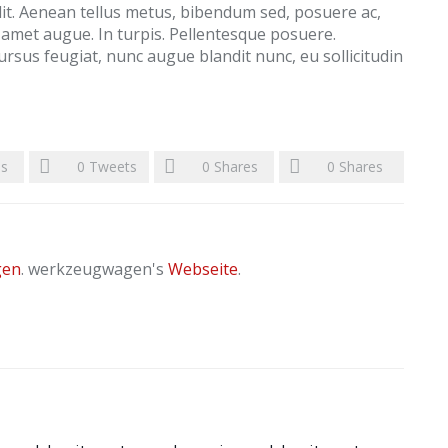
lit. Aenean tellus metus, bibendum sed, posuere ac,
t amet augue. In turpis. Pellentesque posuere.
rsus feugiat, nunc augue blandit nunc, eu sollicitudin
es
0
Tweets
0
Shares
0
Shares
gen
. werkzeugwagen's
Webseite
.