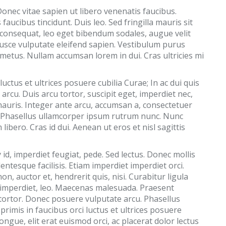
onec vitae sapien ut libero venenatis faucibus.
faucibus tincidunt. Duis leo. Sed fringilla mauris sit
 consequat, leo eget bibendum sodales, augue velit
Fusce vulputate eleifend sapien. Vestibulum purus
metus. Nullam accumsan lorem in dui. Cras ultricies mi
uctus et ultrices posuere cubilia Curae; In ac dui quis
arcu. Duis arcu tortor, suscipit eget, imperdiet nec,
 mauris. Integer ante arcu, accumsan a, consectetuer
g. Phasellus ullamcorper ipsum rutrum nunc. Nunc
ero. Cras id dui. Aenean ut eros et nisl sagittis
id, imperdiet feugiat, pede. Sed lectus. Donec mollis
entesque facilisis. Etiam imperdiet imperdiet orci.
, auctor et, hendrerit quis, nisi. Curabitur ligula
 imperdiet, leo. Maecenas malesuada. Praesent
 tortor. Donec posuere vulputate arcu. Phasellus
rimis in faucibus orci luctus et ultrices posuere
congue, elit erat euismod orci, ac placerat dolor lectus