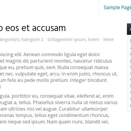
Sample Pag
o eos et accusam
tegorie(n):
Kategorie 2
Schlagwörter:
ipsum
,
lorem
Keine
iscing elit. Aenean commodo ligula eget dolor.
t magnis dis parturient montes, nascetur ridiculus
esque eu, pretium quis, sem. Nulla consequat massa
uet nec, vulputate eget, arcu. In enim justo, rhoncus ut,
tum felis eu pede mollis pretium. Integer tincidunt.
.
gula, porttitor eu, consequat vitae, eleifend ac, enim.
ugiat a, tellus. Phasellus viverra nulla ut metus varius
am ultricies nisi vel augue. Curabitur ullamcorper
Maecenas tempus, tellus eget condimentum rhoncus,
sem neque sed ipsum. Nam quam nunc, blandit vel,