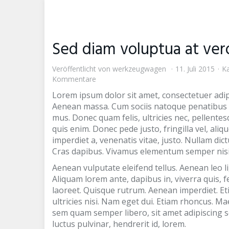
Skip
to
main
content
Sed diam voluptua at ver
Veröffentlicht von
werkzeugwagen
11. Juli 2015
Ka
Kommentare
Lorem ipsum dolor sit amet, consectetuer adip
Aenean massa. Cum sociis natoque penatibus e
mus. Donec quam felis, ultricies nec, pellent
quis enim. Donec pede justo, fringilla vel, aliq
imperdiet a, venenatis vitae, justo. Nullam dic
Cras dapibus. Vivamus elementum semper nisi
Aenean vulputate eleifend tellus. Aenean leo li
Aliquam lorem ante, dapibus in, viverra quis, fe
laoreet. Quisque rutrum. Aenean imperdiet. Eti
ultricies nisi. Nam eget dui. Etiam rhoncus. 
sem quam semper libero, sit amet adipiscing 
luctus pulvinar, hendrerit id, lorem.