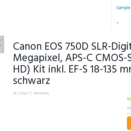
Sample
Canon EOS 750D SLR-Digi
Megapixel, APS-C CMOS-Se
HD) Kit inkl. EF-S 18-135 
schwarz
(4 / 5 bei 11 Stimmen)
9
in
11