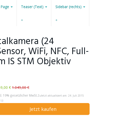
 Page
Teaser (Text)
Sidebar (rechts)
talkamera (24
nsor, WiFi, NFC, Full-
mm IS STM Objektiv
69,00 €
1.049,00 €
kl. 19% gesetzlicher MwSt.
Zuletzt aktualisiert am: 24. Juli 2015
:13
Jetzt kaufen