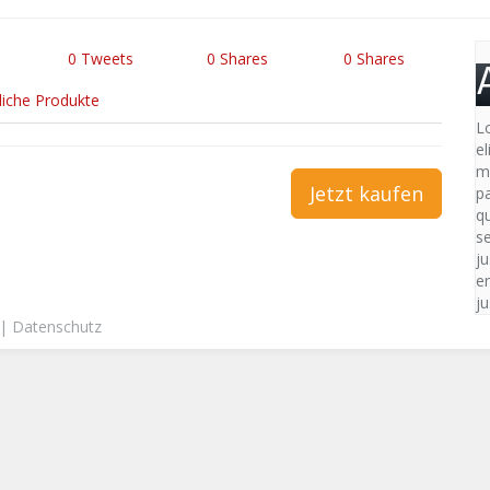
0
Tweets
0
Shares
0
Shares
liche Produkte
L
e
m
Jetzt kaufen
p
qu
s
ju
en
ju
|
Datenschutz