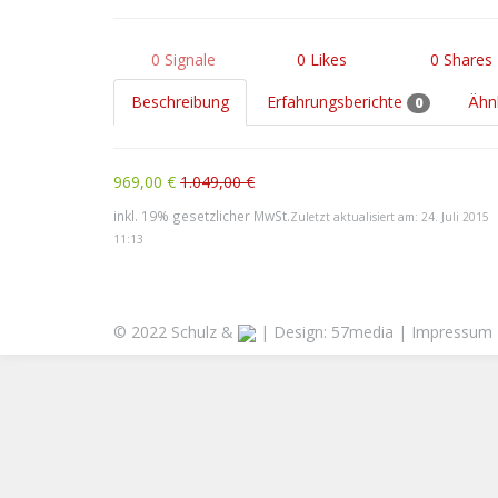
0
Signale
0
Likes
0
Shares
Beschreibung
Erfahrungsberichte
Ähn
0
969,00 €
1.049,00 €
inkl. 19% gesetzlicher MwSt.
Zuletzt aktualisiert am: 24. Juli 2015
11:13
© 2022 Schulz &
| Design:
57media
|
Impressum