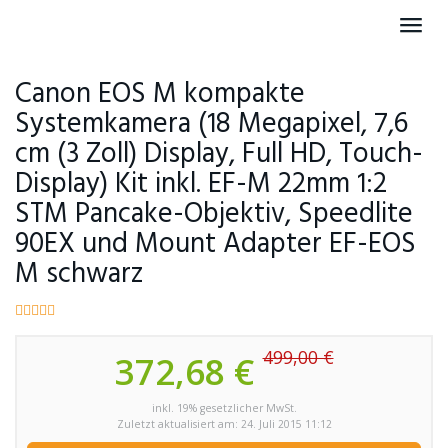
Skip
Toggl
to
navig
main
content
Canon EOS M kompakte
Systemkamera (18 Megapixel, 7,6
cm (3 Zoll) Display, Full HD, Touch-
Display) Kit inkl. EF-M 22mm 1:2
STM Pancake-Objektiv, Speedlite
90EX und Mount Adapter EF-EOS
M schwarz
499,00 €
372,68 €
inkl. 19% gesetzlicher MwSt.
Zuletzt aktualisiert am: 24. Juli 2015 11:12