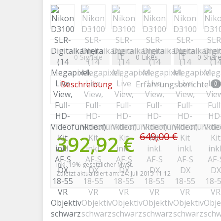
0
Signale
0
Likes
0
Shar
Beschreibung
Erfahrungsberichte
0
649,00 €
392,92 €
inkl. 19% gesetzlicher MwSt.
Zuletzt aktualisiert am: 24. Juli 2015 11:12