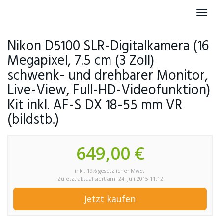
Skip
Toggl
to
navig
main
content
Nikon D5100 SLR-Digitalkamera (16
Megapixel, 7.5 cm (3 Zoll)
schwenk- und drehbarer Monitor,
Live-View, Full-HD-Videofunktion)
Kit inkl. AF-S DX 18-55 mm VR
(bildstb.)
649,00 €
inkl. 19% gesetzlicher MwSt.
Zuletzt aktualisiert am: 24. Juli 2015 11:12
Jetzt kaufen