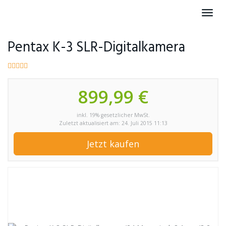
Skip
Toggl
to
navig
main
content
Pentax K-3 SLR-Digitalkamera
899,99 €
inkl. 19% gesetzlicher MwSt.
Zuletzt aktualisiert am: 24. Juli 2015 11:13
Jetzt kaufen