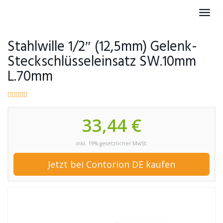
Skip
Toggl
to
navig
main
content
Stahlwille 1/2″ (12,5mm) Gelenk-
Steckschlüsseleinsatz SW.10mm
L.70mm
33,44 €
inkl. 19% gesetzlicher MwSt.
Jetzt bei Contorion DE kaufen