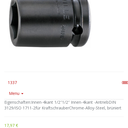
1337
0
0
0
0
Menu
Eigenschaften:Innen-4kant 1/2″1/2″ Innen-4kant -AntriebDIN
3129/ISO 1711-2für KraftschrauberChrome-Alloy-Steel, brüniert
17,97 €