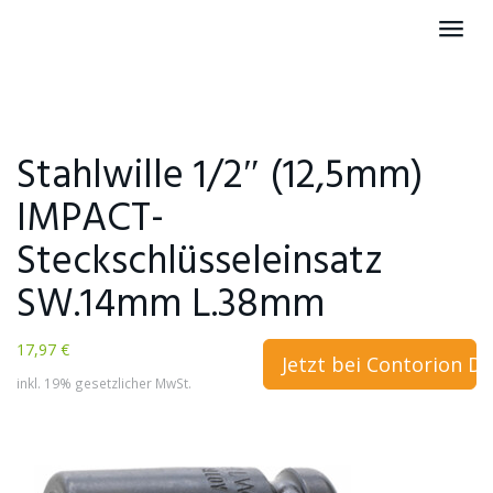
Skip
Toggl
to
navig
main
content
Stahlwille 1/2″ (12,5mm)
IMPACT-
Steckschlüsseleinsatz
SW.14mm L.38mm
17,97 €
Jetzt bei Contorion D
inkl. 19% gesetzlicher MwSt.