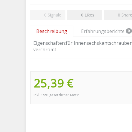
0
Signale
0
Likes
0
Shar
Beschreibung
Erfahrungsberichte
0
Eigenschaften:für Innensechskantschraube
verchromt
25,39 €
inkl. 19% gesetzlicher MwSt.