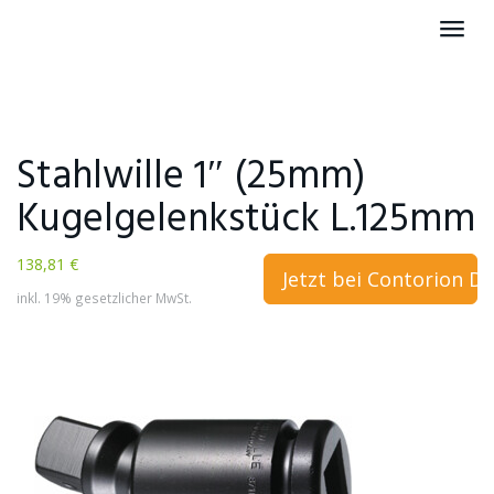
Skip
Toggl
to
navig
main
content
Stahlwille 1″ (25mm)
Kugelgelenkstück L.125mm
138,81 €
Jetzt bei Contorion D
inkl. 19% gesetzlicher MwSt.