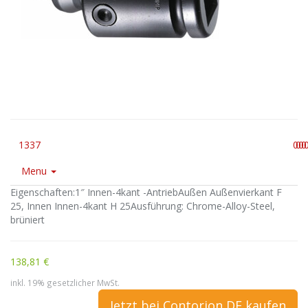
1337
0
0
0
0
Menu
Eigenschaften:1″ Innen-4kant -AntriebAußen Außenvierkant F
25, Innen Innen-4kant H 25Ausführung: Chrome-Alloy-Steel,
brüniert
138,81 €
inkl. 19% gesetzlicher MwSt.
Jetzt bei Contorion DE kaufen