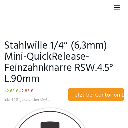
Skip
Toggl
to
navig
main
content
Stahlwille 1/4″ (6,3mm)
Mini-QuickRelease-
Feinzahnknarre RSW.4.5°
L.90mm
42,63 €
42,83 €
Jetzt bei Contorion D
inkl. 19% gesetzlicher MwSt.