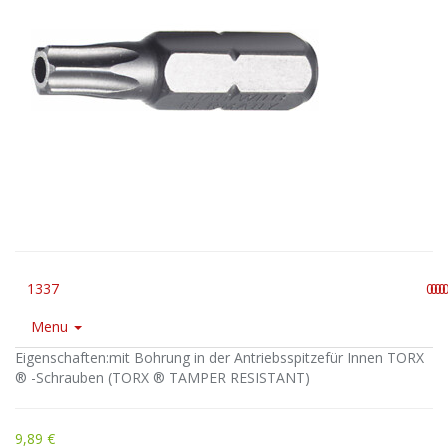
1337
0
0
0
0
Menu
Eigenschaften:mit Bohrung in der Antriebsspitzefür Innen TORX
® -Schrauben (TORX ® TAMPER RESISTANT)
9,89 €