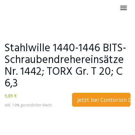
Skip
Toggl
to
navig
main
content
Stahlwille 1440-1446 BITS-
Schraubendrehereinsätze
Nr. 1442; TORX Gr. T 20; C
6,3
9,89 €
Jetzt bei Contorion D
inkl. 19% gesetzlicher MwSt.