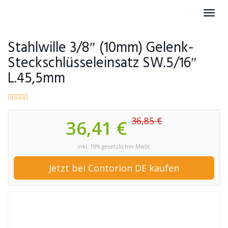
Skip
Toggl
to
navig
main
content
Stahlwille 3/8″ (10mm) Gelenk-
Steckschlüsseleinsatz SW.5/16″
L.45,5mm
36,85 €
36,41 €
inkl. 19% gesetzlicher MwSt.
Jetzt bei Contorion DE kaufen