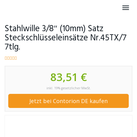
Skip
Toggl
to
navig
main
content
Stahlwille 3/8″ (10mm) Satz
Steckschlüsseleinsätze Nr.45TX/7
7tlg.
83,51 €
inkl. 19% gesetzlicher MwSt.
Jetzt bei Contorion DE kaufen