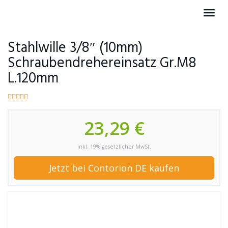
Skip
Toggl
to
navig
main
content
Stahlwille 3/8″ (10mm)
Schraubendrehereinsatz Gr.M8
L.120mm
23,29 €
inkl. 19% gesetzlicher MwSt.
Jetzt bei Contorion DE kaufen