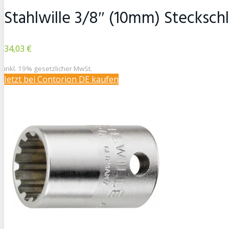
Stahlwille 3/8″ (10mm) Stecksch
34,03 €
inkl. 19% gesetzlicher MwSt.
Jetzt bei Contorion DE kaufen