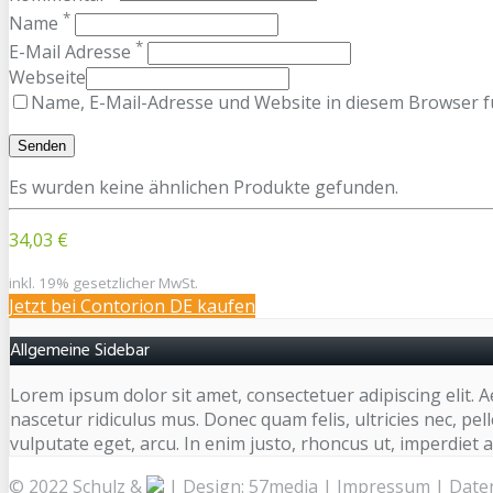
*
Name
*
E-Mail Adresse
Webseite
Name, E-Mail-Adresse und Website in diesem Browser 
Es wurden keine ähnlichen Produkte gefunden.
34,03 €
inkl. 19% gesetzlicher MwSt.
Jetzt bei Contorion DE kaufen
Allgemeine Sidebar
Lorem ipsum dolor sit amet, consectetuer adipiscing elit
nascetur ridiculus mus. Donec quam felis, ultricies nec, pel
vulputate eget, arcu. In enim justo, rhoncus ut, imperdiet a
© 2022 Schulz &
| Design:
57media
|
Impressum
|
Date