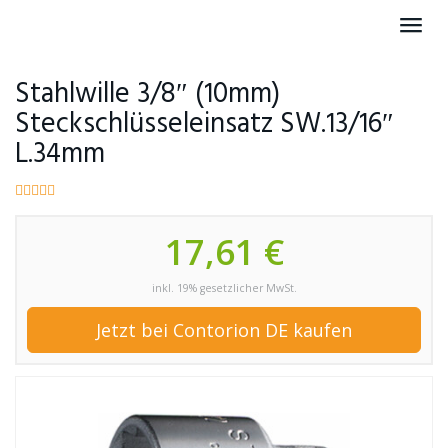
Skip
Toggl
to
navig
main
content
Stahlwille 3/8″ (10mm)
Steckschlüsseleinsatz SW.13/16″
L.34mm
17,61 €
inkl. 19% gesetzlicher MwSt.
Jetzt bei Contorion DE kaufen