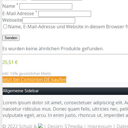
*
Name
*
E-Mail Adresse
Webseite
Name, E-Mail-Adresse und Website in diesem Browser 
Es wurden keine ähnlichen Produkte gefunden.
25,51 €
inkl. 19% gesetzlicher MwSt.
Jetzt bei Contorion DE kaufen
Allgemeine Sidebar
Lorem ipsum dolor sit amet, consectetuer adipiscing elit
nascetur ridiculus mus. Donec quam felis, ultricies nec, pel
vulputate eget, arcu. In enim justo, rhoncus ut, imperdiet a
© 2022 Schulz &
| Design:
57media
|
Impressum
|
Date