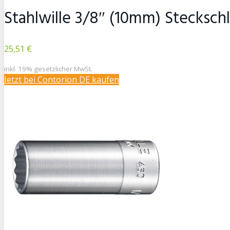
Stahlwille 3/8″ (10mm) Stecksch
25,51 €
inkl. 19% gesetzlicher MwSt.
Jetzt bei Contorion DE kaufen