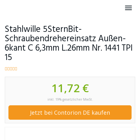
Skip
Toggl
to
navig
main
content
Stahlwille 5SternBit-
Schraubendrehereinsatz Außen-
6kant C 6,3mm L.26mm Nr. 1441 TPI
15
11,72 €
inkl. 19% gesetzlicher MwSt.
Jetzt bei Contorion DE kaufen