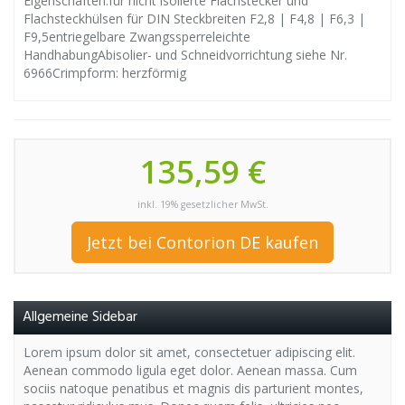
Eigenschaften:für nicht isolierte Flachstecker und
Flachsteckhülsen für DIN Steckbreiten F2,8 | F4,8 | F6,3 |
F9,5entriegelbare Zwangssperreleichte
HandhabungAbisolier- und Schneidvorrichtung siehe Nr.
6966Crimpform: herzförmig
135,59 €
inkl. 19% gesetzlicher MwSt.
Jetzt bei Contorion DE kaufen
Allgemeine Sidebar
Lorem ipsum dolor sit amet, consectetuer adipiscing elit.
Aenean commodo ligula eget dolor. Aenean massa. Cum
sociis natoque penatibus et magnis dis parturient montes,