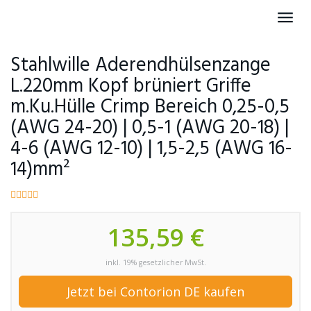
Skip
Toggl
to
navig
main
content
Stahlwille Aderendhülsenzange
L.220mm Kopf brüniert Griffe
m.Ku.Hülle Crimp Bereich 0,25-0,5
(AWG 24-20) | 0,5-1 (AWG 20-18) |
4-6 (AWG 12-10) | 1,5-2,5 (AWG 16-
14)mm²
135,59 €
inkl. 19% gesetzlicher MwSt.
Jetzt bei Contorion DE kaufen