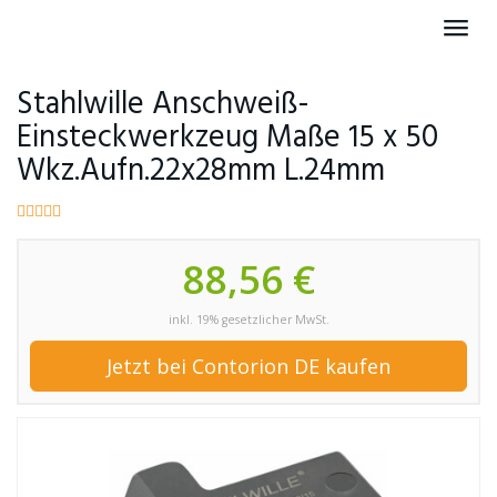
Skip
Toggl
to
navig
main
content
Stahlwille Anschweiß-
Einsteckwerkzeug Maße 15 x 50
Wkz.Aufn.22x28mm L.24mm
88,56 €
inkl. 19% gesetzlicher MwSt.
Jetzt bei Contorion DE kaufen