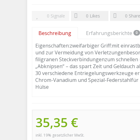
0
Signale
0
Likes
0
Shar
Beschreibung
Erfahrungsberichte
0
Eigenschaften:zweifarbiger Griff:mit einras
und zur Vermeidung von Verletzungenbesonde
filigranen Steckverbindungenzum schnellen
„Abknipsen“ – das spart Zeit und Geldauch a
30 verschiedene Entriegelungswerkzeuge erh
Chrom-Vanadium und Spezial-Federstahlfür 
Hülse
35,35 €
inkl. 19% gesetzlicher MwSt.