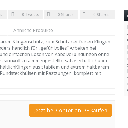
es
0
Tweets
0
Shares
0
Shares
Ähnliche Produkte
tbarem Klingenschutz, zum Schutz der feinen Klingen
rs handlich für „gefühlvolles“ Arbeiten bei
 und einfachen Lösen von Kabelverbindungen ohne
ls sinnvoll zusammengestellte Sätze erhältlichüber
ältlichKlingen aus stabilem und extrem haltbarem
Rundsteckhülsen mit Rastzungen, komplett mit
Jetzt bei Contorion DE kaufen