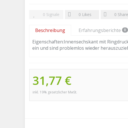
0
Signale
0
Likes
0
Shar
Beschreibung
Erfahrungsberichte
0
Eigenschaften:Innensechskant mit Ringdruckfe
ein und sind problemlos wieder herauszuzi
31,77 €
inkl. 19% gesetzlicher MwSt.