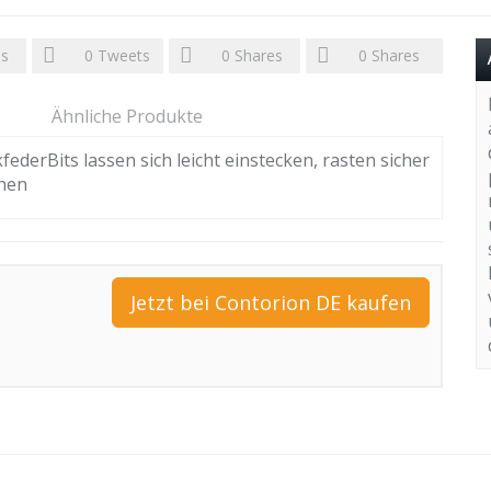
es
0
Tweets
0
Shares
0
Shares
Ähnliche Produkte
derBits lassen sich leicht einstecken, rasten sicher
ehen
Jetzt bei Contorion DE kaufen