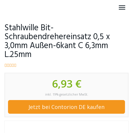
Skip
Toggl
to
navig
main
content
Stahlwille Bit-
Schraubendrehereinsatz 0,5 x
3,0mm Außen-6kant C 6,3mm
L.25mm
6,93 €
inkl. 19% gesetzlicher MwSt.
Jetzt bei Contorion DE kaufen