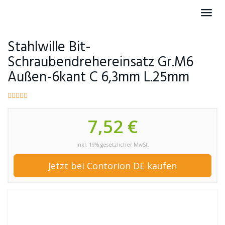
Skip
Toggl
to
navig
main
content
Stahlwille Bit-
Schraubendrehereinsatz Gr.M6
Außen-6kant C 6,3mm L.25mm
7,52 €
inkl. 19% gesetzlicher MwSt.
Jetzt bei Contorion DE kaufen