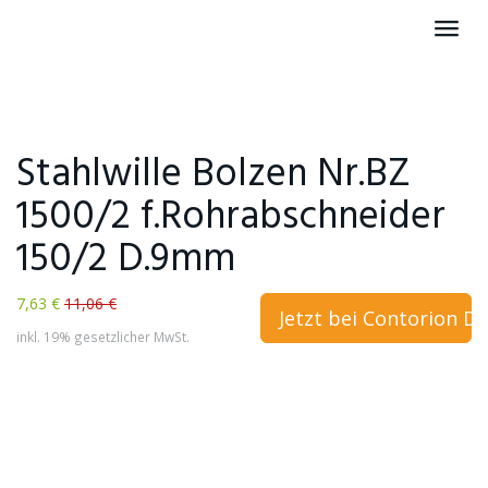
Skip
Toggl
to
navig
main
content
Stahlwille Bolzen Nr.BZ
1500/2 f.Rohrabschneider
150/2 D.9mm
7,63 €
11,06 €
Jetzt bei Contorion D
inkl. 19% gesetzlicher MwSt.