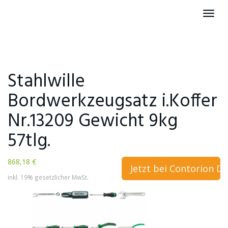
Skip
Toggl
to
navig
main
content
Stahlwille
Bordwerkzeugsatz i.Koffer
Nr.13209 Gewicht 9kg
57tlg.
868,18 €
Jetzt bei Contorion D
inkl. 19% gesetzlicher MwSt.