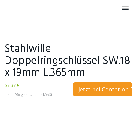
Skip
Toggl
to
navig
main
content
Stahlwille
Doppelringschlüssel SW.18
x 19mm L.365mm
57,37 €
Jetzt bei Contorion D
inkl. 19% gesetzlicher MwSt.