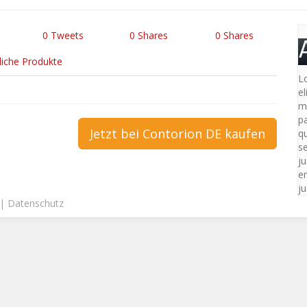
0
Tweets
0
Shares
0
Shares
liche Produkte
L
e
m
p
Jetzt bei Contorion DE kaufen
qu
s
ju
en
ju
|
Datenschutz