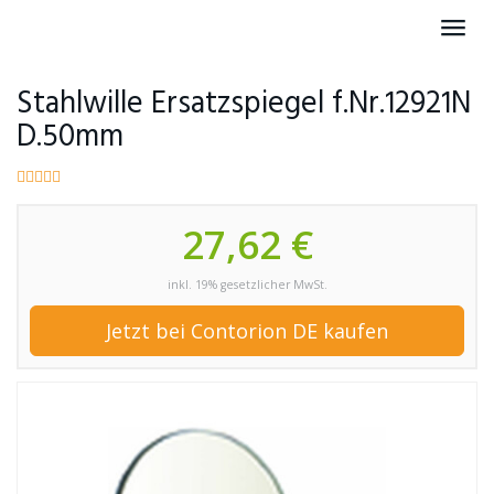
Skip
Toggl
to
navig
main
content
Stahlwille Ersatzspiegel f.Nr.12921N
D.50mm
27,62 €
inkl. 19% gesetzlicher MwSt.
Jetzt bei Contorion DE kaufen