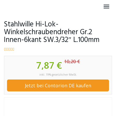
Skip
Toggl
to
navig
main
content
Stahlwille Hi-Lok-
Winkelschraubendreher Gr.2
Innen-6kant SW.3/32″ L.100mm
10,20 €
7,87 €
inkl. 19% gesetzlicher MwSt.
Jetzt bei Contorion DE kaufen