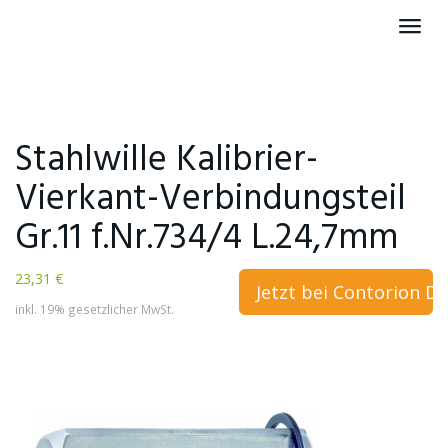
Skip
Toggl
to
navig
main
content
Stahlwille Kalibrier-
Vierkant-Verbindungsteil
Gr.11 f.Nr.734/4 L.24,7mm
23,31 €
Jetzt bei Contorion D
inkl. 19% gesetzlicher MwSt.