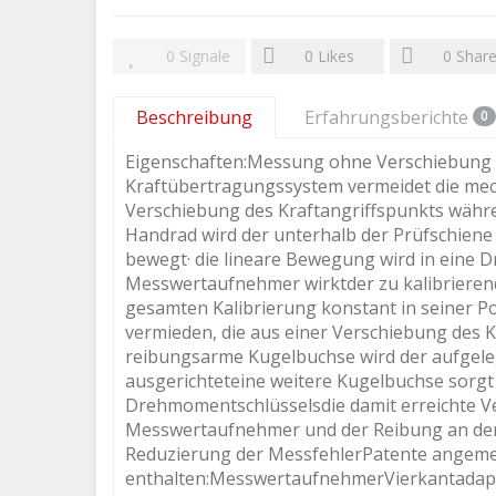
0
Signale
0
Likes
0
Shar
Beschreibung
Erfahrungsberichte
0
Eigenschaften:Messung ohne Verschiebung de
Kraftübertragungssystem vermeidet die mech
Verschiebung des Kraftangriffspunkts währe
Handrad wird der unterhalb der Prüfschiene 
bewegt· die lineare Bewegung wird in eine
Messwertaufnehmer wirktder zu kalibrieren
gesamten Kalibrierung konstant in seiner P
vermieden, die aus einer Verschiebung des K
reibungsarme Kugelbuchse wird der aufgel
ausgerichteteine weitere Kugelbuchse sorgt 
Drehmomentschlüsselsdie damit erreichte V
Messwertaufnehmer und der Reibung an der
Reduzierung der MessfehlerPatente angeme
enthalten:MesswertaufnehmerVierkantadapt