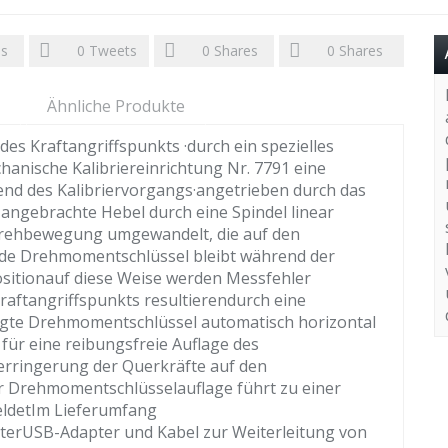
es
0
Tweets
0
Shares
0
Shares
Ähnliche Produkte
s Kraftangriffspunkts ·durch ein spezielles
anische Kalibriereinrichtung Nr. 7791 eine
nd des Kalibriervorgangs·angetrieben durch das
angebrachte Hebel durch eine Spindel linear
 Drehbewegung umgewandelt, die auf den
de Drehmomentschlüssel bleibt während der
ositionauf diese Weise werden Messfehler
raftangriffspunkts resultierendurch eine
egte Drehmomentschlüssel automatisch horizontal
für eine reibungsfreie Auflage des
erringerung der Querkräfte auf den
 Drehmomentschlüsselauflage führt zu einer
ldetIm Lieferumfang
erUSB-Adapter und Kabel zur Weiterleitung von