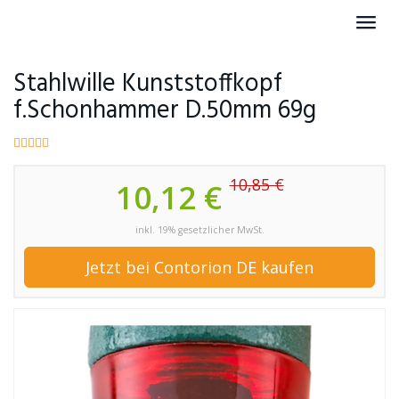
Skip
Toggl
to
navig
main
content
Stahlwille Kunststoffkopf
f.Schonhammer D.50mm 69g
10,85 €
10,12 €
inkl. 19% gesetzlicher MwSt.
Jetzt bei Contorion DE kaufen