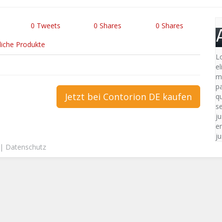
0
Tweets
0
Shares
0
Shares
liche Produkte
L
e
m
p
Jetzt bei Contorion DE kaufen
qu
s
ju
en
ju
|
Datenschutz