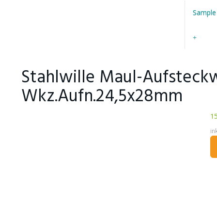
Sample
Stahlwille Maul-Aufste
Wkz.Aufn.24,5x28mm
15
in