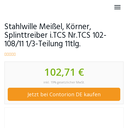
Skip
Toggl
to
navig
main
content
Stahlwille Meißel, Körner,
Splinttreiber i.TCS Nr.TCS 102-
108/11 1/3-Teilung 11tlg.
102,71 €
inkl. 19% gesetzlicher MwSt.
Jetzt bei Contorion DE kaufen