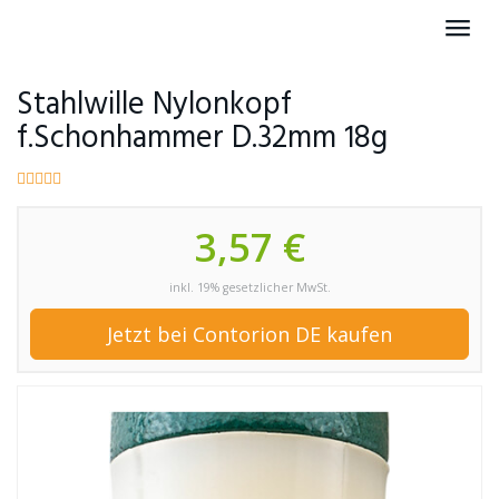
Skip
Toggl
to
navig
main
content
Stahlwille Nylonkopf
f.Schonhammer D.32mm 18g
3,57 €
inkl. 19% gesetzlicher MwSt.
Jetzt bei Contorion DE kaufen