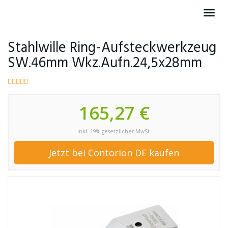
Skip
Toggl
to
navig
main
content
Stahlwille Ring-Aufsteckwerkzeug
SW.46mm Wkz.Aufn.24,5x28mm
165,27 €
inkl. 19% gesetzlicher MwSt.
Jetzt bei Contorion DE kaufen