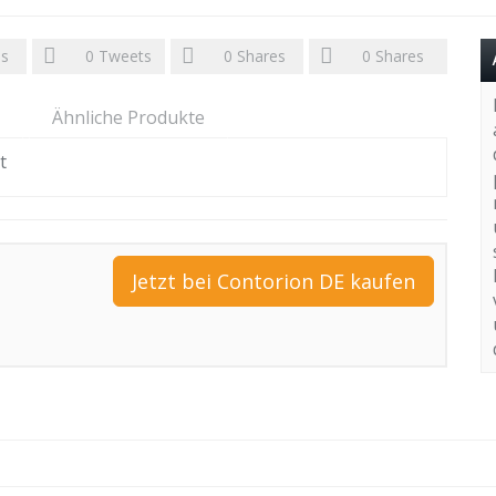
es
0
Tweets
0
Shares
0
Shares
Ähnliche Produkte
t
Jetzt bei Contorion DE kaufen