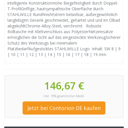
intelligente KonstruktionHohe Biegefestigkeit durch Doppel-
T-ProfilGriffige, hautsympathische Oberfläche durch
STAHLWILLE RundfinishExtrem belastbar, außergewöhnlich
langlebigIm Gesenk geschmiedet, gehärtet und und im Ölbad
abgekühltChrome-Alloy-Steel, verchromt Robuste
Rolltasche mit Klettverschluss aus PolyesterNetzeinsätze
ermöglichen die Sicht auf das eingesteckte WerkzeugSicherer
Schutz des Werkzeugs bei minimalem
PlatzbedarfAufgesticktes STAHLWILLE Logo Inhalt: SW 8 | 9
| 10 | 11 | 12 | 13 | 14 | 15 | 16 | 17 | 18 | 19 mm
146,67 €
inkl. 19% gesetzlicher MwSt.
Jetzt bei Contorion DE kaufen