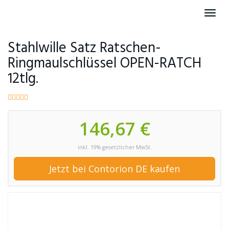
Skip
Toggl
to
navig
main
content
Stahlwille Satz Ratschen-
Ringmaulschlüssel OPEN-RATCH
12tlg.
146,67 €
inkl. 19% gesetzlicher MwSt.
Jetzt bei Contorion DE kaufen