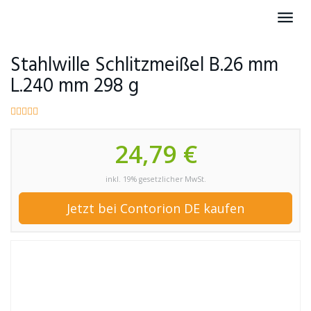
Skip
Toggl
to
navig
main
content
Stahlwille Schlitzmeißel B.26 mm
L.240 mm 298 g
24,79 €
inkl. 19% gesetzlicher MwSt.
Jetzt bei Contorion DE kaufen