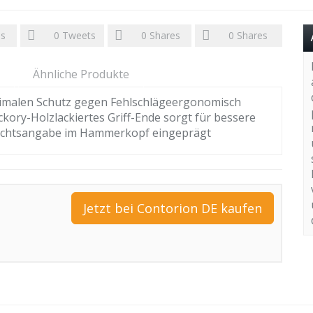
es
0
Tweets
0
Shares
0
Shares
Ähnliche Produkte
ptimalen Schutz gegen Fehlschlägeergonomisch
ckory-Holzlackiertes Griff-Ende sorgt für bessere
wichtsangabe im Hammerkopf eingeprägt
Jetzt bei Contorion DE kaufen