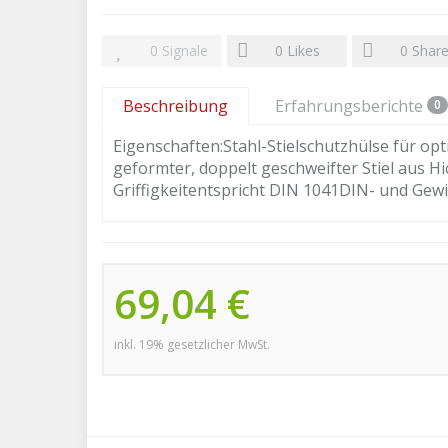
0
Signale
0
Likes
0
Shar
Beschreibung
Erfahrungsberichte
0
Eigenschaften:Stahl-Stielschutzhülse für o
geformter, doppelt geschweifter Stiel aus Hi
Griffigkeitentspricht DIN 1041DIN- und Ge
69,04 €
inkl. 19% gesetzlicher MwSt.