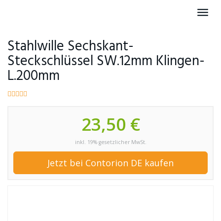
Skip
Toggl
to
navig
main
content
Stahlwille Sechskant-
Steckschlüssel SW.12mm Klingen-
L.200mm
23,50 €
inkl. 19% gesetzlicher MwSt.
Jetzt bei Contorion DE kaufen