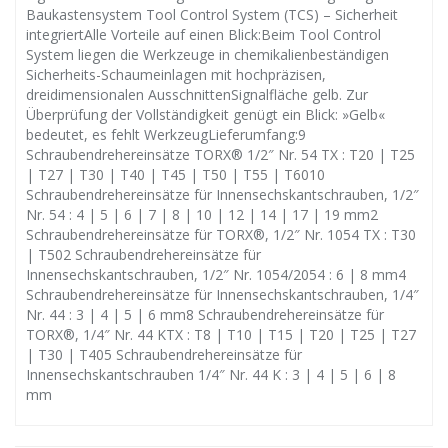
Baukastensystem Tool Control System (TCS) – Sicherheit
integriertAlle Vorteile auf einen Blick:Beim Tool Control
System liegen die Werkzeuge in chemikalienbeständigen
Sicherheits-Schaumeinlagen mit hochpräzisen,
dreidimensionalen AusschnittenSignalfläche gelb. Zur
Überprüfung der Vollständigkeit genügt ein Blick: »Gelb«
bedeutet, es fehlt WerkzeugLieferumfang:9
Schraubendrehereinsätze TORX® 1/2″ Nr. 54 TX : T20 | T25
| T27 | T30 | T40 | T45 | T50 | T55 | T6010
Schraubendrehereinsätze für Innensechskantschrauben, 1/2″
Nr. 54 : 4 | 5 | 6 | 7 | 8 | 10 | 12 | 14 | 17 | 19 mm2
Schraubendrehereinsätze für TORX®, 1/2″ Nr. 1054 TX : T30
| T502 Schraubendrehereinsätze für
Innensechskantschrauben, 1/2″ Nr. 1054/2054 : 6 | 8 mm4
Schraubendrehereinsätze für Innensechskantschrauben, 1/4″
Nr. 44 : 3 | 4 | 5 | 6 mm8 Schraubendrehereinsätze für
TORX®, 1/4″ Nr. 44 KTX : T8 | T10 | T15 | T20 | T25 | T27
| T30 | T405 Schraubendrehereinsätze für
Innensechskantschrauben 1/4″ Nr. 44 K : 3 | 4 | 5 | 6 | 8
mm