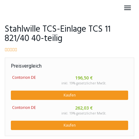
Skip
Toggl
to
navig
main
content
Stahlwille TCS-Einlage TCS 11
821/40 40-teilig
Preisvergleich
Contorion DE
196,50 €
inkl. 19% gesetzlicher MwSt.
Kaufen
Contorion DE
262,03 €
inkl. 19% gesetzlicher MwSt.
Kaufen