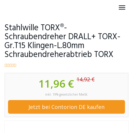
Skip
Toggl
to
navig
main
content
Stahlwille TORX®-
Schraubendreher DRALL+ TORX-
Gr.T15 Klingen-L.80mm
Schraubendreherabtrieb TORX
14,92 €
11,96 €
inkl. 19% gesetzlicher MwSt.
Jetzt bei Contorion DE kaufen