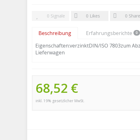
0
Signale
0
Likes
0
Shar
Beschreibung
Erfahrungsberichte
0
Eigenschaften:verzinktDIN/ISO 7803zum Abz
Lieferwagen
68,52 €
inkl. 19% gesetzlicher MwSt.