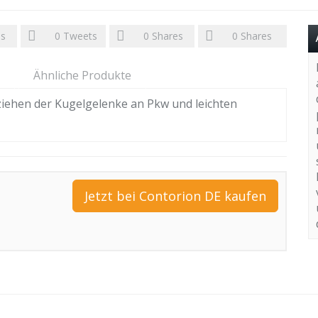
es
0
Tweets
0
Shares
0
Shares
Ähnliche Produkte
iehen der Kugelgelenke an Pkw und leichten
Jetzt bei Contorion DE kaufen