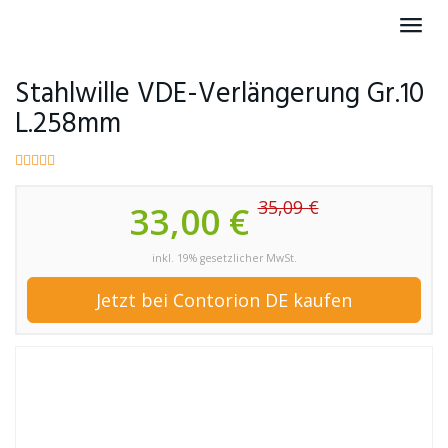
Skip
Toggl
to
navig
main
content
Stahlwille VDE-Verlängerung Gr.10
L.258mm
35,09 €
33,00 €
inkl. 19% gesetzlicher MwSt.
Jetzt bei Contorion DE kaufen