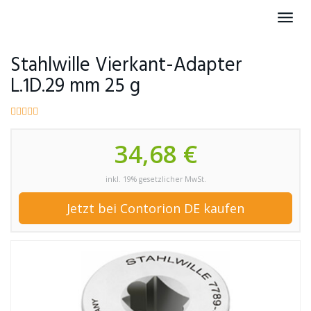
Skip
Toggl
to
navig
main
content
Stahlwille Vierkant-Adapter
L.1D.29 mm 25 g
34,68 €
inkl. 19% gesetzlicher MwSt.
Jetzt bei Contorion DE kaufen