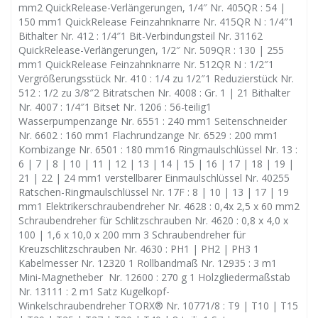
mm2 QuickRelease-Verlängerungen, 1/4″ Nr. 405QR : 54 |
150 mm1 QuickRelease Feinzahnknarre Nr. 415QR N : 1/4″1
Bithalter Nr. 412 : 1/4″1 Bit-Verbindungsteil Nr. 31162
QuickRelease-Verlängerungen, 1/2″ Nr. 509QR : 130 | 255
mm1 QuickRelease Feinzahnknarre Nr. 512QR N : 1/2″1
Vergrößerungsstück Nr. 410 : 1/4 zu 1/2″1 Reduzierstück Nr.
512 : 1/2 zu 3/8″2 Bitratschen Nr. 4008 : Gr. 1 | 21 Bithalter
Nr. 4007 : 1/4″1 Bitset Nr. 1206 : 56-teilig1
Wasserpumpenzange Nr. 6551 : 240 mm1 Seitenschneider
Nr. 6602 : 160 mm1 Flachrundzange Nr. 6529 : 200 mm1
Kombizange Nr. 6501 : 180 mm16 Ringmaulschlüssel Nr. 13 :
6 | 7 | 8 | 10 | 11 | 12 | 13 | 14 | 15 | 16 | 17 | 18 | 19 |
21 | 22 | 24 mm1 verstellbarer Einmaulschlüssel Nr. 40255
Ratschen-Ringmaulschlüssel Nr. 17F : 8 | 10 | 13 | 17 | 19
mm1 Elektrikerschraubendreher Nr. 4628 : 0,4x 2,5 x 60 mm2
Schraubendreher für Schlitzschrauben Nr. 4620 : 0,8 x 4,0 x
100 | 1,6 x 10,0 x 200 mm 3 Schraubendreher für
Kreuzschlitzschrauben Nr. 4630 : PH1 | PH2 | PH3 1
Kabelmesser Nr. 12320 1 Rollbandmaß Nr. 12935 : 3 m1
Mini-Magnetheber Nr. 12600 : 270 g 1 Holzgliedermaßstab
Nr. 13111 : 2 m1 Satz Kugelkopf-
Winkelschraubendreher TORX® Nr. 10771/8 : T9 | T10 | T15