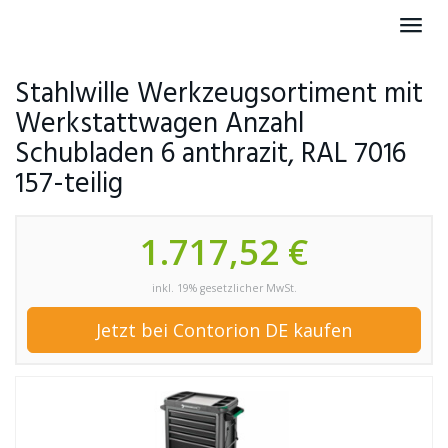
Skip
Toggl
to
navig
main
content
Stahlwille Werkzeugsortiment mit
Werkstattwagen Anzahl
Schubladen 6 anthrazit, RAL 7016
157-teilig
1.717,52 €
inkl. 19% gesetzlicher MwSt.
Jetzt bei Contorion DE kaufen